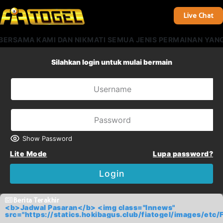
Live Chat
AMA KAMI DAN NIKMATI SEMUA JENIS PERMAINAN YANG KAM
Silahkan login untuk mulai bermain
Show Password
Lite Mode
Lupa password?
Login
Berita Terakhir
<b>Jadwal Pasaran</b> <img class="lnnews"
src="https://statics.hokibagus.club/fiatogel/images/