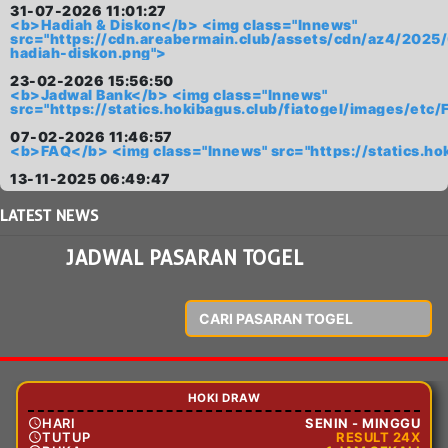
31-07-2026 11:01:27
<b>Hadiah & Diskon</b> <img class="lnnews"
src="https://cdn.areabermain.club/assets/cdn/az4/20
hadiah-diskon.png">
23-02-2026 15:56:50
<b>Jadwal Bank</b> <img class="lnnews"
src="https://statics.hokibagus.club/fiatogel/images/
07-02-2026 11:46:57
<b>FAQ</b> <img class="lnnews" src="https://statics.h
13-11-2025 06:49:47
LATEST
NEWS
JADWAL PASARAN TOGEL
HOKI DRAW
HARI
SENIN - MINGGU
TUTUP
RESULT 24X